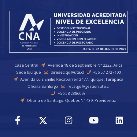
Casa Central
Avenida 18 de Septiembre N° 2222, Arica
Sede Iquique
direseciqq@uta.cl
+56 57 2727100
Avenida Luis Emilio Recabarren 2477, Iquique, Tarapacá
Oficina Santiago
recstgo@gestion.uta.cl
+56 58 2386093
Oficina de Santiago: Quebec N° 439, Providencia