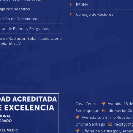
REUNA
aja con nosotros
Consejo de Rectores
dación de Documentos
citud de Planes y Programas
ce de Radiación Solar – Laboratorio
adiación UV
Casa Central
Avenida 18 de
Sede Iquique
direseciqq@u
Avenida Luis Emilio Recabar
Oficina Santiago
recstgo@ge
Oficina de Santiago: Quebec