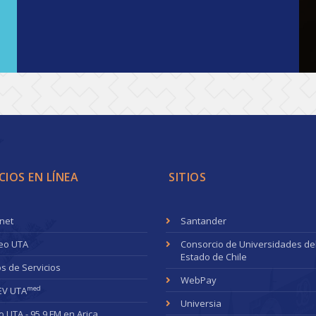
CIOS EN LÍNEA
SITIOS
anet
Santander
eo UTA
Consorcio de Universidades de
Estado de Chile
s de Servicios
WebPay
med
EV UTA
Universia
o UTA - 95.9 FM en Arica