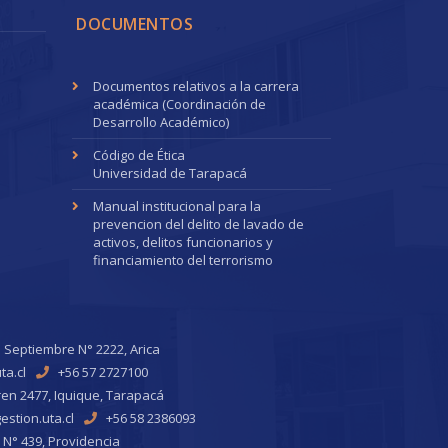
DOCUMENTOS
Documentos relativos a la carrera
académica (Coordinación de
Desarrollo Académico)
Código de Ética
Universidad de Tarapacá
Manual institucional para la
prevencion del delito de lavado de
activos, delitos funcionarios y
financiamiento del terrorismo
 Septiembre N° 2222, Arica
ta.cl
+56 57 2727100
ren 2477, Iquique, Tarapacá
stion.uta.cl
+56 58 2386093
 N° 439, Providencia