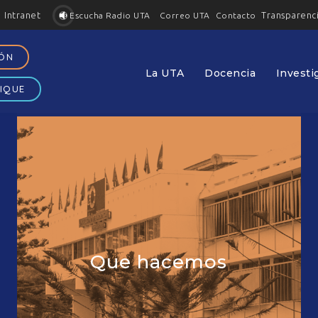
Intranet
Transparenc
Contacto
Escucha Radio UTA
Correo UTA
IÓN
La UTA
Docencia
Investi
IQUE
Que hacemos