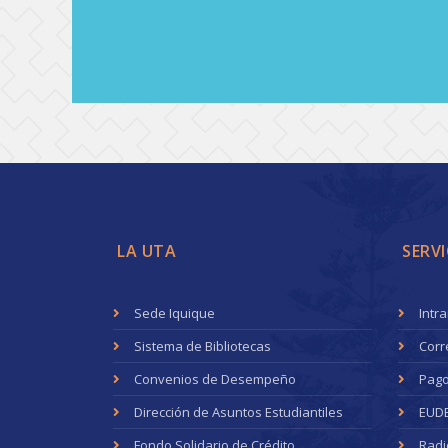
LA UTA
SERVI
Sede Iquique
Intr
Sistema de Bibliotecas
Corr
Convenios de Desempeño
Pago
Dirección de Asuntos Estudiantiles
EUD
Fondo Solidario de Crédito
Radi