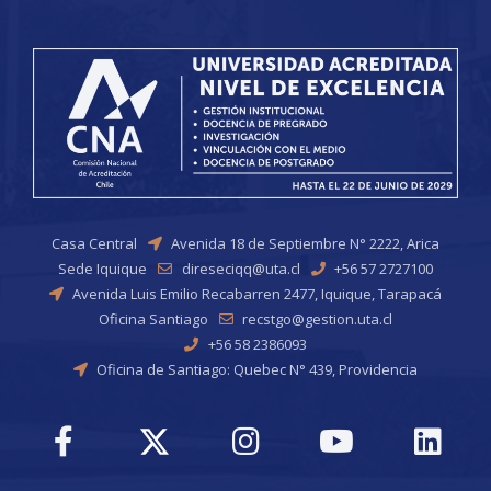
Casa Central
Avenida 18 de Septiembre N° 2222, Arica
Sede Iquique
direseciqq@uta.cl
+56 57 2727100
Avenida Luis Emilio Recabarren 2477, Iquique, Tarapacá
Oficina Santiago
recstgo@gestion.uta.cl
+56 58 2386093
Oficina de Santiago: Quebec N° 439, Providencia