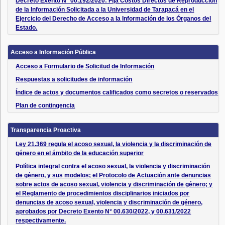
Decreto Exento N° 00.192/2020: Fija Costos Directos de Reproducción
de la Información Solicitada a la Universidad de Tarapacá en el
Ejercicio del Derecho de Acceso a la Información de los Órganos del
Estado.
Acceso a Información Pública
Acceso a Formulario de Solicitud de Información
Respuestas a solicitudes de información
Índice de actos y documentos calificados como secretos o reservados
Plan de contingencia
Transparencia Proactiva
Ley 21.369 regula el acoso sexual, la violencia y la discriminación de
género en el ámbito de la educación superior
Política integral contra el acoso sexual, la violencia y discriminación
de género, y sus modelos; el Protocolo de Actuación ante denuncias
sobre actos de acoso sexual, violencia y discriminación de género; y
el Reglamento de procedimientos disciplinarios iniciados por
denuncias de acoso sexual, violencia y discriminación de género,
aprobados por Decreto Exento N° 00.630/2022, y 00.631/2022
respectivamente.