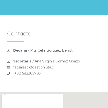
Contacto
Decana
/ Mg. Celia Borquez Benitt
Secretaria
/ Ana Virginia Gómez Opazo
facsalsec@gestion.uta.cl
(+56) 582205703