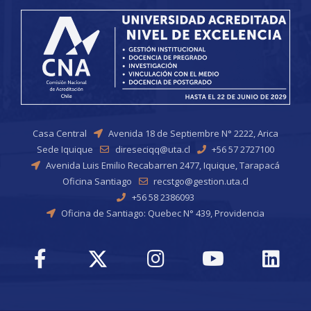
Casa Central
Avenida 18 de Septiembre N° 2222, Arica
Sede Iquique
direseciqq@uta.cl
+56 57 2727100
Avenida Luis Emilio Recabarren 2477, Iquique, Tarapacá
Oficina Santiago
recstgo@gestion.uta.cl
+56 58 2386093
Oficina de Santiago: Quebec N° 439, Providencia