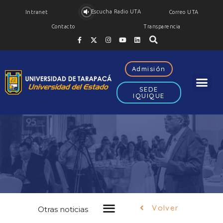
Escucha Radio UTA
Intranet
Correo UTA
Contacto
Transparencia
Admisión
SEDE
IQUIQUE
Noticias
FEH
Volver
Otras noticias