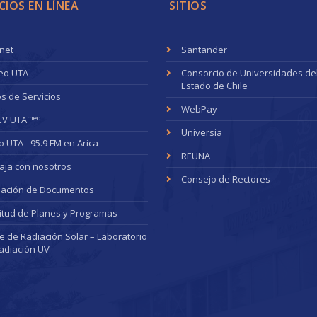
CIOS EN LÍNEA
SITIOS
anet
Santander
eo UTA
Consorcio de Universidades de
Estado de Chile
s de Servicios
WebPay
med
EV UTA
Universia
o UTA - 95.9 FM en Arica
REUNA
aja con nosotros
Consejo de Rectores
dación de Documentos
citud de Planes y Programas
ce de Radiación Solar – Laboratorio
adiación UV