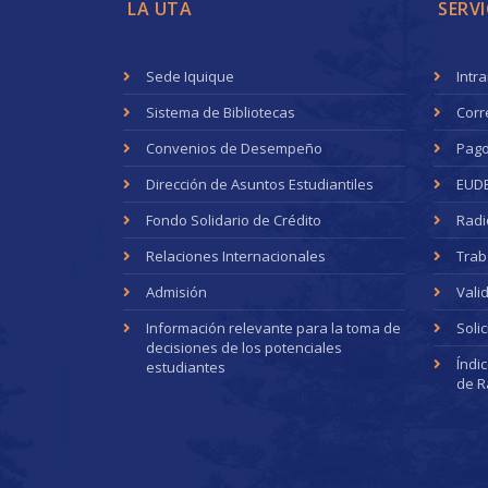
LA UTA
SERVI
Sede Iquique
Intr
Sistema de Bibliotecas
Corr
Convenios de Desempeño
Pago
Dirección de Asuntos Estudiantiles
EUD
Fondo Solidario de Crédito
Radi
Relaciones Internacionales
Trab
Admisión
Vali
Información relevante para la toma de
Soli
decisiones de los potenciales
Índi
estudiantes
de R