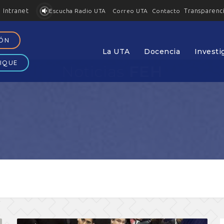
Intranet
Transparenc
Contacto
Escucha Radio UTA
Correo UTA
IÓN
La UTA
Docencia
Investi
IQUE
Noticias
FEH