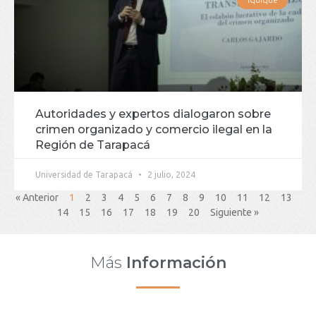
Autoridades y expertos dialogaron sobre
crimen organizado y comercio ilegal en la
Región de Tarapacá
Universidad de Tarapacá
2 julio, 2024
« Anterior
1
2
3
4
5
6
7
8
9
10
11
12
13
14
15
16
17
18
19
20
Siguiente »
Más
Información