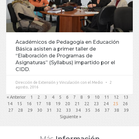
Académicos de Pedagogía en Educación
Básica asisten a primer taller de
“Elaboración de Programas de
Asignaturas” (Syllabus) impartido por el
CIDD.
Dirección de Extensión y Vinculación con el Medio
2
agosto, 2016
« Anterior
1
2
3
4
5
6
7
8
9
10
11
12
13
14
15
16
17
18
19
20
21
22
23
24
25
26
27
28
29
30
31
32
33
34
35
36
37
38
39
Siguiente »
Más
Información