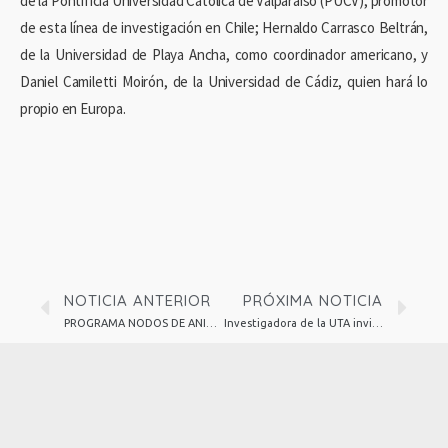
de la Pontificia Universidad Católica de Valparaíso (PUCV), promotor
de esta línea de investigación en Chile; Hernaldo Carrasco Beltrán,
de la Universidad de Playa Ancha, como coordinador americano, y
Daniel Camiletti Moirón, de la Universidad de Cádiz, quien hará lo
propio en Europa.
NOTICIA ANTERIOR
PRÓXIMA NOTICIA
PROGRAMA NODOS DE ANID EN CIENCIA, TECNOLOGÍA, CONOCIMIENTO E INNOVACIÓN CONFORMA COMITÉ DE COORDINACIÓN MACROZONAL
Investigadora de la UTA invita a participar en proyecto que estudiará los efectos de la pandemia en alimentación y salud mental en la Región de Arica y Parinacota