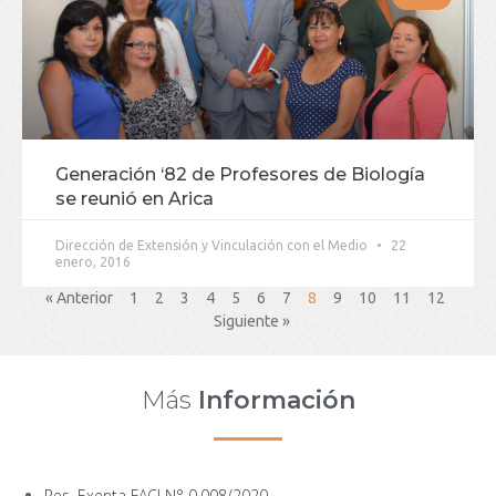
Generación ‘82 de Profesores de Biología
se reunió en Arica
Dirección de Extensión y Vinculación con el Medio
22
enero, 2016
« Anterior
1
2
3
4
5
6
7
8
9
10
11
12
Siguiente »
Más
Información
Res. Exenta FACI N° 0.008/2020