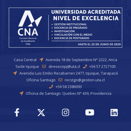
Casa Central
Avenida 18 de Septiembre N° 2222, Arica
Sede Iquique
direseciqq@uta.cl
+56 57 2727100
Avenida Luis Emilio Recabarren 2477, Iquique, Tarapacá
Oficina Santiago
recstgo@gestion.uta.cl
+56 58 2386093
Oficina de Santiago: Quebec N° 439, Providencia