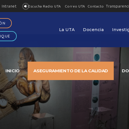
Intranet
Transparenc
Contacto
Escucha Radio UTA
Correo UTA
IÓN
La UTA
Docencia
Investi
IQUE
INICIO
ASEGURAMIENTO DE LA CALIDAD
DO
de Calidad Institucional
se ocupa de diseñar e implementar
guramiento de la calidad de la Universidad de Tarapacá, de
tucional, haciendo seguimiento de los resultados del Sistema
 proceso de autoevaluación para la acreditación institucion