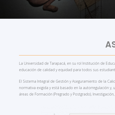
de los proceso
A
La Universidad de Tarapacá, en su rol Institución de Educa
educación de calidad y equidad para todos sus estudiante
El Sistema Integral de Gestión y Aseguramiento de la Cali
normativa exigida y está basado en la autorregulación y, 
áreas de Formación (Pregrado y Postgrado), Investigación