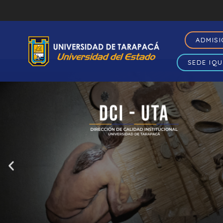
ADMIS
SEDE IQU
La
Dirección 
gestión y ase
análisis insti
coordinando el