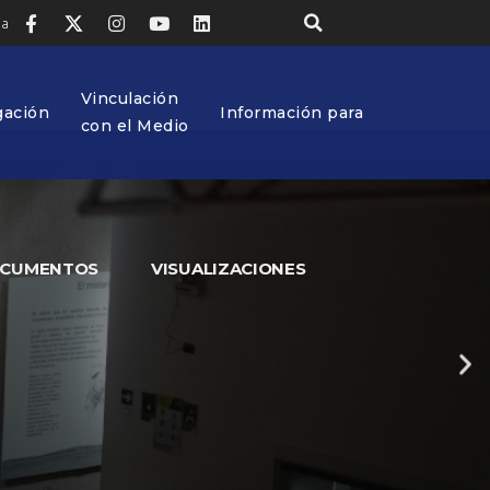
ia
Vinculación
gación
Información para
con el Medio
CUMENTOS
VISUALIZACIONES
 el sistema integral de
sarrollando procesos de
 de Dirección Estratégica,
al y apoyando el desarrollo