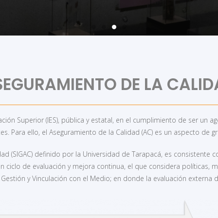
s de acreditación/certificación nivel de carreras y progra
SEGURAMIENTO DE LA CALID
ción Superior (IES), pública y estatal, en el cumplimiento de ser un a
s. Para ello, el Aseguramiento de la Calidad (AC) es un aspecto de g
dad (SIGAC) definido por la Universidad de Tarapacá, es consistente c
un ciclo de evaluación y mejora continua, el que considera políticas,
, Gestión y Vinculación con el Medio; en donde la evaluación externa