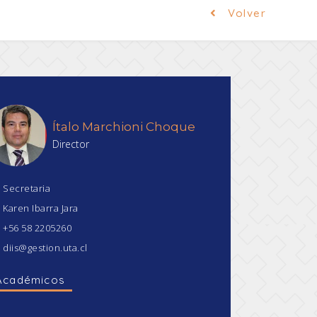
Volver
Ítalo Marchioni Choque
Director
Secretaria
Karen Ibarra Jara
+56 58 2205260
diis@gestion.uta.cl
Académicos