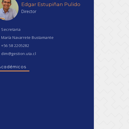
Edgar Estupiñan Pulido
Director
Secretaria
María Navarrete Bustamante
+56 58 2205282
dim@gestion.uta.cl
Académicos