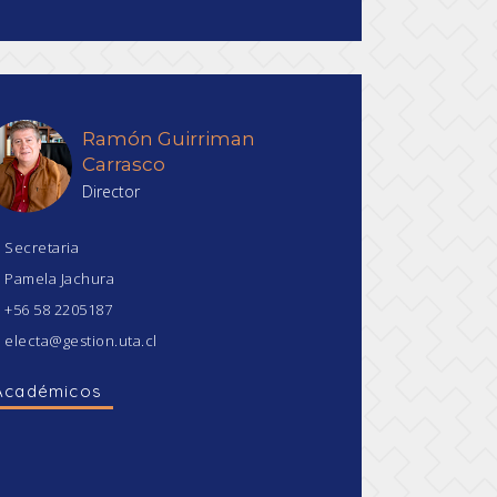
Ramón Guirriman
Carrasco
Director
Secretaria
Pamela Jachura
+56 58 2205187
electa@gestion.uta.cl
Académicos