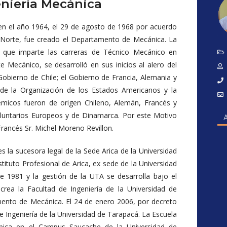
niería Mecánica
 en el año 1964, el 29 de agosto de 1968 por acuerdo
l Norte, fue creado el Departamento de Mecánica. La
 que imparte las carreras de Técnico Mecánico en
 Mecánico, se desarrolló en sus inicios al alero del
Gobierno de Chile; el Gobierno de Francia, Alemania y
de la Organización de los Estados Americanos y la
émicos fueron de origen Chileno, Alemán, Francés y
luntarios Europeos y de Dinamarca. Por este Motivo
Francés Sr. Michel Moreno Revillon.
s la sucesora legal de la Sede Arica de la Universidad
stituto Profesional de Arica, ex sede de la Universidad
e 1981 y la gestión de la UTA se desarrolla bajo el
ea la Facultad de Ingeniería de la Universidad de
ento de Mecánica. El 24 de enero 2006, por decreto
de Ingeniería de la Universidad de Tarapacá. La Escuela
 ubica en el Campus Saucache de la Universidad de