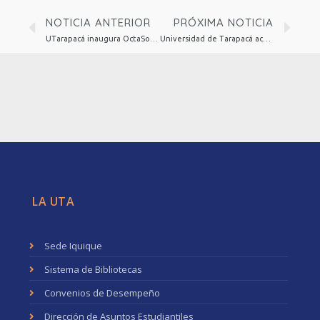
NOTICIA ANTERIOR
PRÓXIMA NOTICIA
UTarapacá inaugura OctaSolar: un innovador espacio colaborativo sustentable impulsado por energía solar
Universidad de Tarapacá acoge el Segundo Encuentro de la Red de Fiscalías Universitarias del CUECH
LA UTA
Sede Iquique
Sistema de Bibliotecas
Convenios de Desempeño
Dirección de Asuntos Estudiantiles