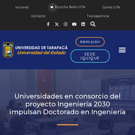
Escucha Radio UTA
Intranet
Correo UTA
Contacto
Transparencia
Admisión
SEDE
IQUIQUE
Universidades en consorcio del
proyecto Ingeniería 2030
impulsan Doctorado en Ingeniería