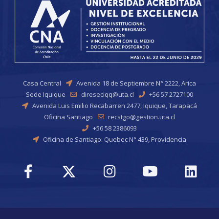
Casa Central
Avenida 18 de Septiembre N° 2222, Arica
Sede Iquique
direseciqq@uta.cl
+56 57 2727100
Avenida Luis Emilio Recabarren 2477, Iquique, Tarapacá
Oficina Santiago
recstgo@gestion.uta.cl
+56 58 2386093
Oficina de Santiago: Quebec N° 439, Providencia