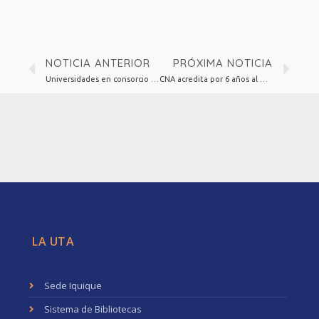
NOTICIA ANTERIOR
PRÓXIMA NOTICIA
Universidades en consorcio del proyecto Ingeniería 2030 impulsan Doctorado en Ingeniería
CNA acredita por 6 años al Doctorado en Antropología de la UTarapacá en conjunto con la U. Católica del Norte
LA UTA
Sede Iquique
Sistema de Bibliotecas