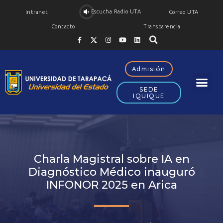
Escucha Radio UTA
Intranet
Correo UTA
Contacto
Transparencia
Admisión
SEDE
IQUIQUE
Charla Magistral sobre IA en
Diagnóstico Médico inauguró
INFONOR 2025 en Arica