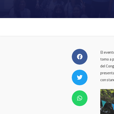
El event
torno a p
del Cong
presenta
con stand