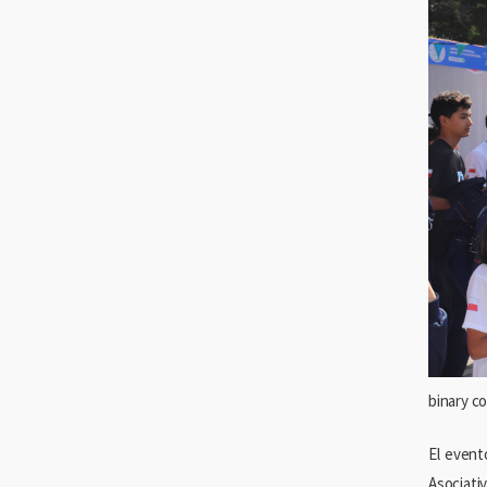
binary 
El event
Asociati