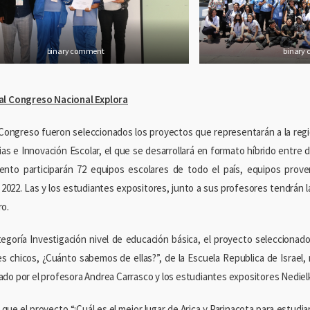
binary comment
binary
al Congreso Nacional Explora
Congreso fueron seleccionados los proyectos que representarán a la reg
ias e Innovación Escolar, el que se desarrollará en formato híbrido entre 
ento participarán 72 equipos escolares de todo el país, equipos pro
2022. Las y los estudiantes expositores, junto a sus profesores tendrán la 
o.
tegoría Investigación nivel de educación básica, el proyecto seleccionad
es chicos, ¿Cuánto sabemos de ellas?”, de la Escuela Republica de Israel,
do por el profesora Andrea Carrasco y los estudiantes expositores Nedielka 
que el proyecto “¿Cuál es el mejor lugar de Arica y Parinacota para estudia