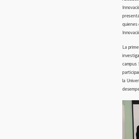
Innovaci
presenta
quienes 
Innovaci
La prime
investig
campus S
participa
la Unive
desempe