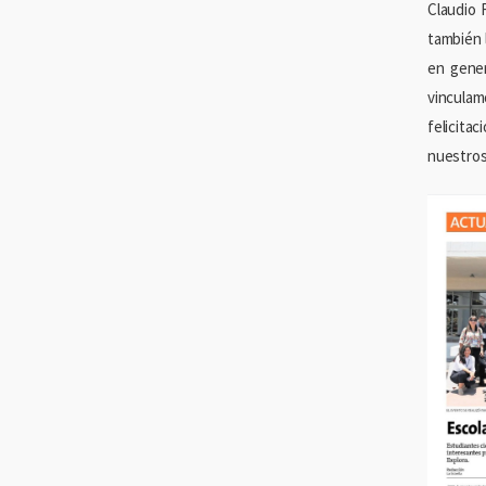
Claudio 
también l
en gener
vinculam
felicita
nuestros