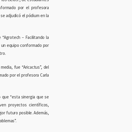
nformado por el profesora
se adjudicó el pódium en la
 “Agrotech – Facilitando la
r un equipo conformado por
tro.
media, fue “Aricactus”, del
mado por el profesora Carla
ó que “esta sinergia que se
n proyectos científicos,
ejor futuro posible. Además,
roblemas”.