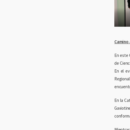
Camino 
En este 
de Cienc
En el ev
Regional 
encuentr
En la Ca
Gaviotin
conforma
Mientras 