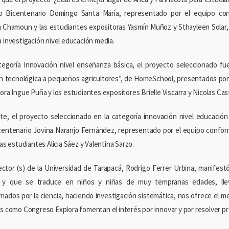
eo Bicentenario Domingo Santa María, representado por el equipo co
 Chamoun y las estudiantes expositoras Yasmín Muñoz y Sthayleen Solar, 
a investigación nivel educación media.
tegoría Innovación nivel enseñanza básica, el proyecto seleccionado fue
ón tecnológica a pequeños agricultores”, de HomeSchool, presentados po
ora Ingue Puña y los estudiantes expositores Brielle Viscarra y Nicolas Cas
te, el proyecto seleccionado en la categoría innovación nivel educación 
centenario Jovina Naranjo Fernández, representado por el equipo confor
las estudiantes Alicia Sáez y Valentina Sarzo.
rector (s) de la Universidad de Tarapacá, Rodrigo Ferrer Urbina, manifest
 y que se traduce en niños y niñas de muy tempranas edades, lleve
mados por la ciencia, haciendo investigación sistemática, nos ofrece el m
as como Congreso Explora fomentan el interés por innovar y por resolver p