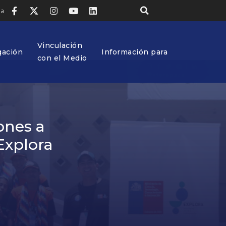
ia
Vinculación
gación
Información para
con el Medio
ones a
Explora