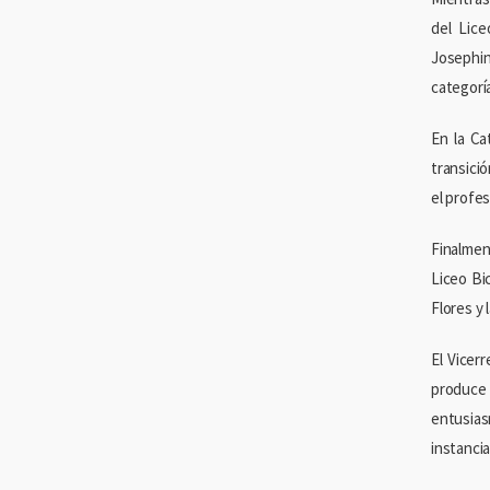
del Lic
Josephin
categorí
En la Ca
transici
el profes
Finalmen
Liceo Bi
Flores y 
El Vicer
produce
entusias
instanci