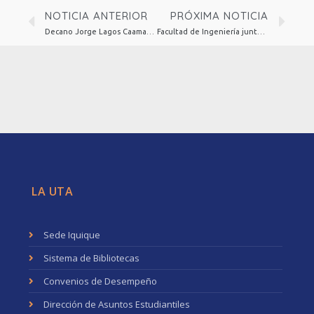
NOTICIA ANTERIOR
PRÓXIMA NOTICIA
Decano Jorge Lagos Caamaño dictará conferencia magistral en el XII Congreso Internacional Chileno de Semiótica
Facultad de Ingeniería junto a la ASIMP realizan exitoso seminario de Impermeabilización para proteger construcciones en ambientes salinos
LA UTA
Sede Iquique
Sistema de Bibliotecas
Convenios de Desempeño
Dirección de Asuntos Estudiantiles