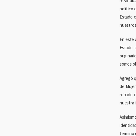
reivindi
político
Estado c
nuestros
En este 
Estado 
originar
somos ob
Agregó q
de Muje
robado n
nuestra 
Asimismo
identida
término 