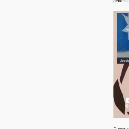
periodist
El encue