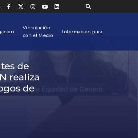
ia
Vinculación
gación
Información para
con el Medio
ntes de
N realiza
logos de