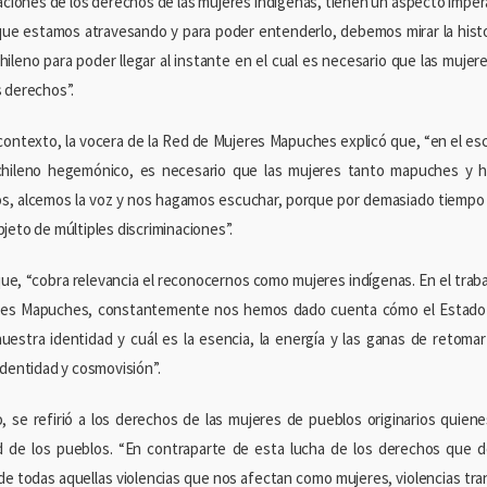
caciones de los derechos de las mujeres indígenas, tienen un aspecto impera
 que estamos atravesando y para poder entenderlo, debemos mirar la his
hileno para poder llegar al instante en el cual es necesario que las muje
 derechos”.
contexto, la vocera de la Red de Mujeres Mapuches explicó que, “en el esc
chileno hegemónico, es necesario que las mujeres tanto mapuches y 
ios, alcemos la voz y nos hagamos escuchar, porque por demasiado tiempo
jeto de múltiples discriminaciones”.
ue, “cobra relevancia el reconocernos como mujeres indígenas. En el traba
res Mapuches, constantemente nos hemos dado cuenta cómo el Estado 
uestra identidad y cuál es la esencia, la energía y las ganas de retomar
identidad y cosmovisión”.
, se refirió a los derechos de las mujeres de pueblos originarios quienes
d de los pueblos. “En contraparte de esta lucha de los derechos que de
de todas aquellas violencias que nos afectan como mujeres, violencias tra