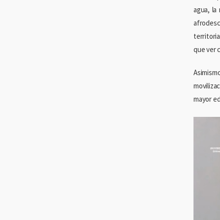
agua, la
afrodes
territor
que ver 
Asimismo
moviliza
mayor ed