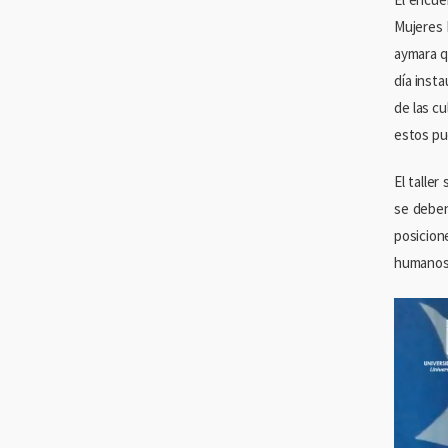
Mujeres 
aymara q
día inst
de las c
estos pu
El taller
se deben
posicione
humanos 