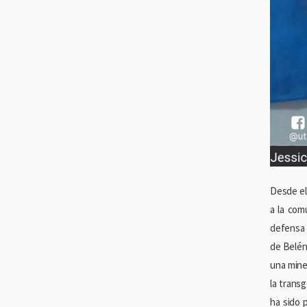
Desde el
a la com
defensa t
de Belén
una mine
la trans
ha sido 