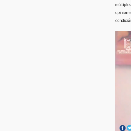
múltiple
opinione
condición