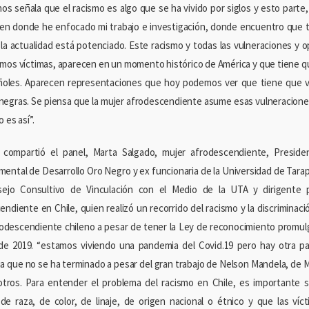
 nos señala que el racismo es algo que se ha vivido por siglos y esto parte
, en donde he enfocado mi trabajo e investigación, donde encuentro que
 la actualidad está potenciado. Este racismo y todas las vulneraciones y 
omos víctimas, aparecen en un momento histórico de América y que tiene que
ñoles. Aparecen representaciones que hoy podemos ver que tiene que ver
negras. Se piensa que la mujer afrodescendiente asume esas vulneracione
 es así”.
compartió el panel, Marta Salgado, mujer afrodescendiente, Preside
ental de Desarrollo Oro Negro y ex funcionaria de la Universidad de Tarap
sejo Consultivo de Vinculación con el Medio de la UTA y dirigente 
endiente en Chile, quien realizó un recorrido del racismo y la discriminac
frodescendiente chileno a pesar de tener la Ley de reconocimiento promulgad
 de 2019. “estamos viviendo una pandemia del Covid.19 pero hay otra pa
a que no se ha terminado a pesar del gran trabajo de Nelson Mandela, de 
otros. Para entender el problema del racismo en Chile, es importante
de raza, de color, de linaje, de origen nacional o étnico y que las ví