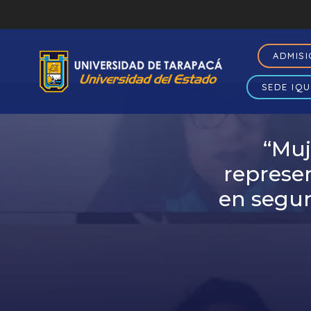
ADMIS
SEDE IQU
“Muj
represen
en segun