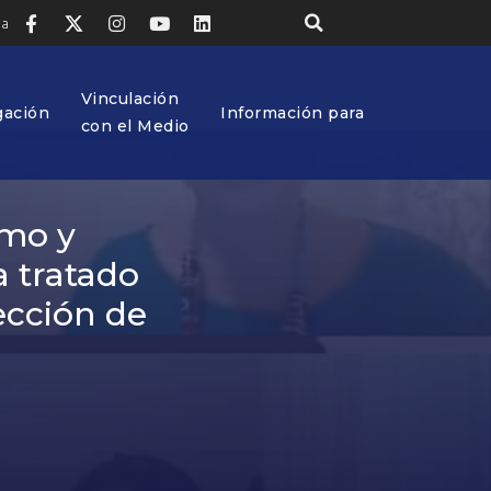
ia
Vinculación
gación
Información para
con el Medio
smo y
a tratado
ección de