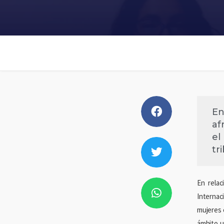
En
af
el
tr
En relac
Internac
mujeres e
ámbito u