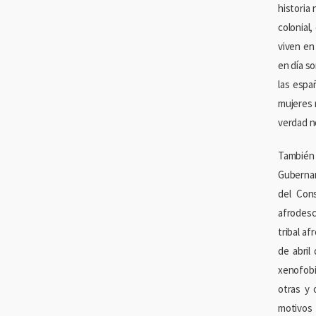
historia
colonial
viven en
en día s
las espa
mujeres 
verdad no
También 
Gubernam
del Con
afrodesc
tribal a
de abril
xenofobi
otras y 
motivos 