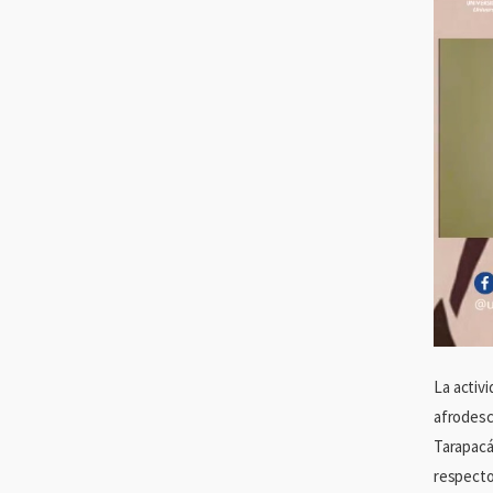
La activi
afrodesc
Tarapacá
respecto