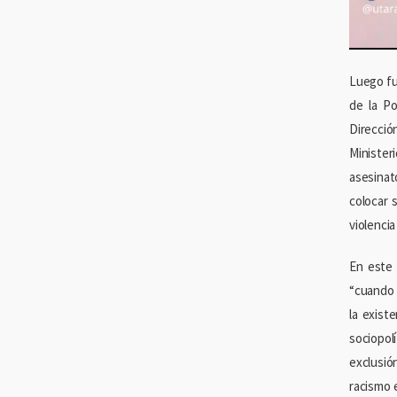
Luego fu
de la Po
Direcció
Minister
asesinat
colocar 
violencia
En este 
“cuando 
la exist
sociopol
exclusió
racismo 