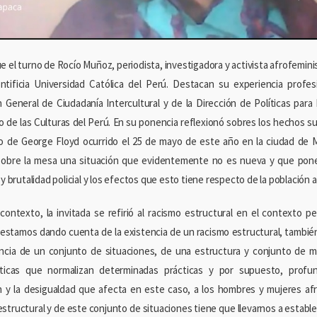
e el turno de Rocío Muñoz, periodista, investigadora y activista afrofemin
ntificia Universidad Católica del Perú. Destacan su experiencia profes
n General de Ciudadanía Intercultural y de la Dirección de Políticas para
io de las Culturas del Perú. En su ponencia reflexionó sobres los hechos 
o de George Floyd ocurrido el 25 de mayo de este año en la ciudad de Mi
sobre la mesa una situación que evidentemente no es nueva y que pone 
 y brutalidad policial y los efectos que esto tiene respecto de la población
contexto, la invitada se refirió al racismo estructural en el contexto
estamos dando cuenta de la existencia de un racismo estructural, tambi
encia de un conjunto de situaciones, de una estructura y conjunto de 
íticas que normalizan determinadas prácticas y por supuesto, profun
n y la desigualdad que afecta en este caso, a los hombres y mujeres af
estructural y de este conjunto de situaciones tiene que llevarnos a estable