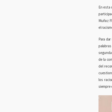
En esta 
particip
Muñoz Fl
el racis
Para dar
palabras
segunda 
de la co
del reco
cuestiona
los raci
siempre e