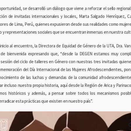
oportunidad, se desarrolló un diálogo que viene a reforzar el sello regiona
ación de invitadas internacionales y locales, Marta Salgado Henríquez, Ca
ores de Lima, Perú, quienes expusieron desde sus realidades como mujer
mo y representaciones sociales que se encuentran inmersas en nuestra cult
 inicio al encuentro, la Directora de Equidad de Género de la UTA, Dra. Va
 de bienvenida expresando que, “desde la DEGEN estamos muy complac
sesión del ciclo de talleres en Género con nuestras tres invitadas quiene
nmemoración del Día Internacional de las Mujeres Afrodescendientes, pone
nocimiento de las luchas y demandas de la comunidad afrodescendiente 
r incluso nuestra propia historia, aquí desde la Región de Arica y Parinaco
smos históricos y además, a pensar sobre todos los mecanismos posib
rradicar esta prácticas que existen en nuestro país”.