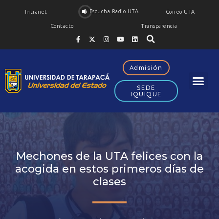
Escucha Radio UTA
Intranet
Correo UTA
Contacto
Transparencia
Admisión
SEDE
IQUIQUE
Mechones de la UTA felices con la
acogida en estos primeros días de
clases