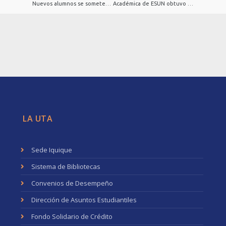
Nuevos alumnos se someten a diagnóstico de competencias de habilidades matemáticas y lingüísticas
Académica de ESUN obtuvo Magíster en Recursos Humanos
LA UTA
Sede Iquique
Sistema de Bibliotecas
Convenios de Desempeño
Dirección de Asuntos Estudiantiles
Fondo Solidario de Crédito