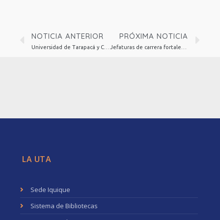
NOTICIA ANTERIOR
PRÓXIMA NOTICIA
Universidad de Tarapacá y Contraloría General de la República firman convenio para pasantías estudiantiles
Jefaturas de carrera fortalecen herramientas institucionales para la prevención y abordaje de situaciones de violencia en la Universidad de Tarapacá
LA UTA
Sede Iquique
Sistema de Bibliotecas