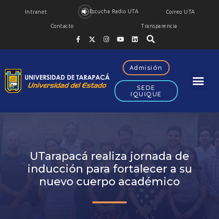
Escucha Radio UTA
Intranet
Correo UTA
Contacto
Transparencia
Admisión
SEDE
IQUIQUE
UTarapacá realiza jornada de
inducción para fortalecer a su
nuevo cuerpo académico