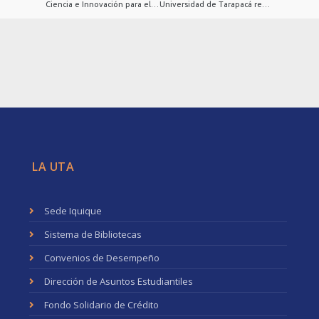
Ciencia e Innovación para el Futuro lanza fondos concursables 2026
Universidad de Tarapacá recibe a delegación de Medicina Veterinaria de Bolivia en encuentro de integración académica binacional
LA UTA
Sede Iquique
Sistema de Bibliotecas
Convenios de Desempeño
Dirección de Asuntos Estudiantiles
Fondo Solidario de Crédito