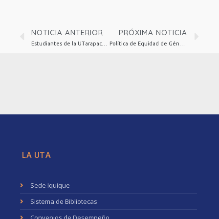
NOTICIA ANTERIOR
PRÓXIMA NOTICIA
Estudiantes de la UTarapacá prestarán asesorías a contribuyentes en Operación Renta 2023
Política de Equidad de Género para el área de postgrados cumplió un año
LA UTA
Sede Iquique
Sistema de Bibliotecas
Convenios de Desempeño