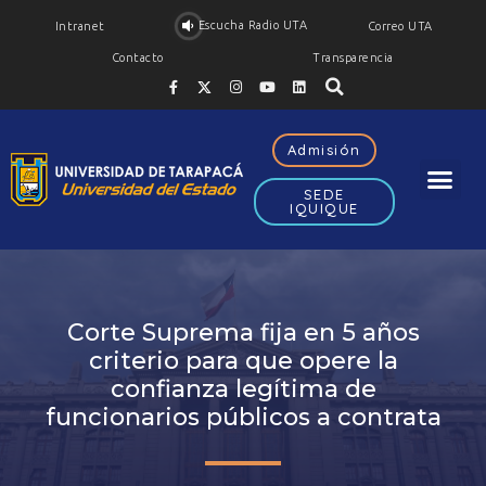
Escucha Radio UTA
Intranet
Correo UTA
Contacto
Transparencia
Admisión
SEDE
IQUIQUE
Corte Suprema fija en 5 años
criterio para que opere la
confianza legítima de
funcionarios públicos a contrata