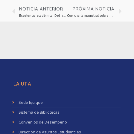
NOTICIA ANTERIOR
PRÓXIMA NOTICIA
Excelencia académica. Del norte grande hacia el mundo
Con charla magistral sobre el rol de las universidades en el desarrollo sustentable se dio inicio al Doctorado en Educación 2023
LA UTA
Sede Iquique
Sistema de Bibliotecas
Convenios de Desempeño
Dirección de Asuntos Estudiantiles