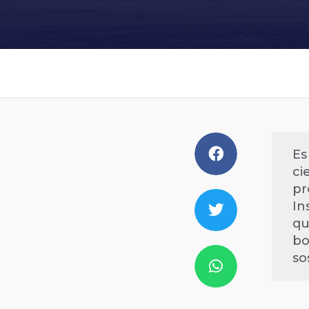
Es
ci
pr
In
qu
bo
so