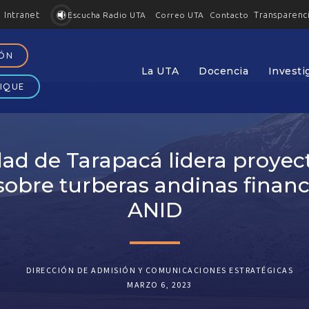
Intranet
Transparenc
Contacto
Escucha Radio UTA
Correo UTA
IÓN
La UTA
Docencia
Investi
IQUE
dad de Tarapacá lidera proyec
sobre turberas andinas finan
ANID
DIRECCIÓN DE ADMISIÓN Y COMUNICACIONES ESTRATÉGICAS
MARZO 6, 2023