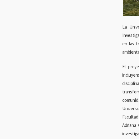
La Univ
Investig
en las t
ambiente
El proy
incluyen
discipl
transfor
comunid
Universi
Facultad
Adriana 
investig