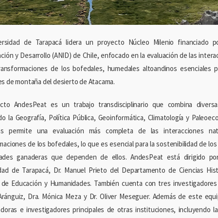
ersidad de Tarapacá lidera un proyecto Núcleo Milenio financiado p
ación y Desarrollo (ANID) de Chile, enfocado en la evaluación de las intera
ransformaciones de los bofedales, humedales altoandinos esenciales p
s de montaña del desierto de Atacama.
ecto AndesPeat es un trabajo transdisciplinario que combina divers
do la Geografía, Política Pública, Geoinformática, Climatología y Paleoec
inas permite una evaluación más completa de las interacciones nat
maciones de los bofedales, lo que es esencial para la sostenibilidad de los
ades ganaderas que dependen de ellos. AndesPeat está dirigido por 
dad de Tarapacá, Dr. Manuel Prieto del Departamento de Ciencias Hist
 de Educación y Humanidades. También cuenta con tres investigadores p
Aránguiz, Dra. Mónica Meza y Dr. Oliver Meseguer. Además de este eq
adoras e investigadores principales de otras instituciones, incluyendo la