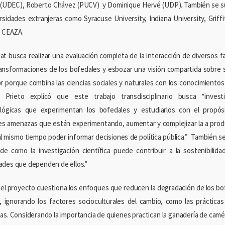
(UDEC), Roberto Chávez (PUCV) y Dominique Hervé (UDP). También se s
rsidades extranjeras como Syracuse University, Indiana University, Griffi
y CEAZA.
t busca realizar una evaluación completa de la interacción de diversos fa
ransformaciones de los bofedales y esbozar una visión compartida sobre 
r porque combina las ciencias sociales y naturales con los conocimientos 
r Prieto explicó que este trabajo transdisciplinario busca “invest
lógicas que experimentan los bofedales y estudiarlos con el propós
les amenazas que están experimentando, aumentar y complejizar la a produc
al mismo tiempo poder informar decisiones de política pública.” También 
de como la investigación científica puede contribuir a la sostenibilid
des que dependen de ellos.”
el proyecto cuestiona los enfoques que reducen la degradación de los b
o, ignorando los factores socioculturales del cambio, como las prácticas
vas. Considerando la importancia de quienes practican la ganadería de cam