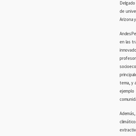
Delgado 
de unive
Arizona 
AndesPea
en las t
innovado
profeso
socioeco
principa
tema, y 
ejemplo 
comunida
Además, 
climátic
extracti