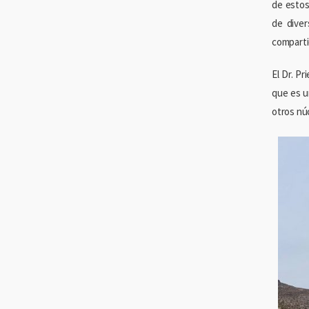
de estos
de diver
comparti
El Dr. P
que es u
otros nú