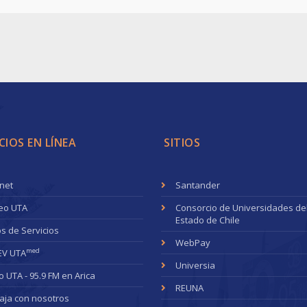
CIOS EN LÍNEA
SITIOS
anet
Santander
eo UTA
Consorcio de Universidades de
Estado de Chile
s de Servicios
WebPay
med
EV UTA
Universia
o UTA - 95.9 FM en Arica
REUNA
aja con nosotros