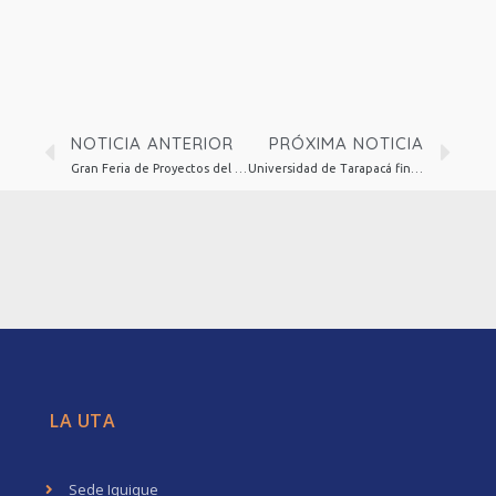
NOTICIA ANTERIOR
PRÓXIMA NOTICIA
Gran Feria de Proyectos del XVIII Congreso Regional Explora reunió a establecimientos educacionales en torno a la investigación y la innovación
Universidad de Tarapacá finalizó con éxito la primera versión del Diplomado en Psicoterapia Cognitiva para la Depresión con un destacado cuerpo académico internacional
LA UTA
Sede Iquique