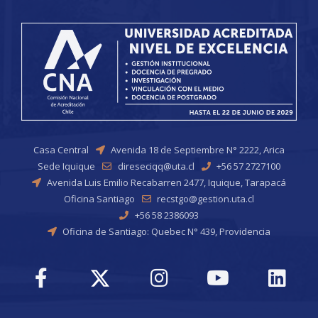
Casa Central
Avenida 18 de Septiembre N° 2222, Arica
Sede Iquique
direseciqq@uta.cl
+56 57 2727100
Avenida Luis Emilio Recabarren 2477, Iquique, Tarapacá
Oficina Santiago
recstgo@gestion.uta.cl
+56 58 2386093
Oficina de Santiago: Quebec N° 439, Providencia