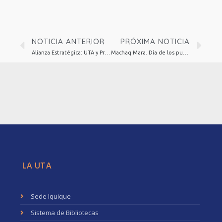
NOTICIA ANTERIOR
PRÓXIMA NOTICIA
Alianza Estratégica: UTA y Programa Interdisciplinario de Investigaciones en Educación (PIIE)
Machaq Mara. Día de los pueblos indígenas
LA UTA
Sede Iquique
Sistema de Bibliotecas