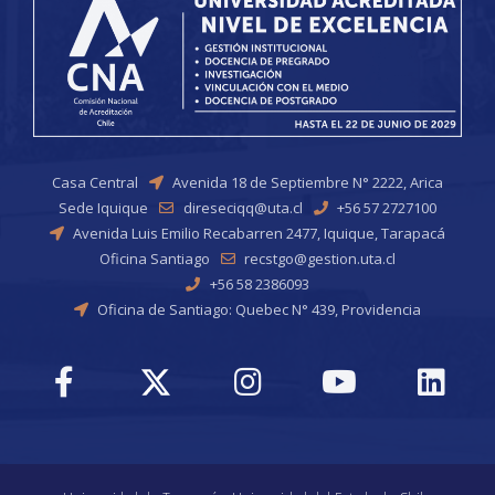
Casa Central
Avenida 18 de Septiembre N° 2222, Arica
Sede Iquique
direseciqq@uta.cl
+56 57 2727100
Avenida Luis Emilio Recabarren 2477, Iquique, Tarapacá
Oficina Santiago
recstgo@gestion.uta.cl
+56 58 2386093
Oficina de Santiago: Quebec N° 439, Providencia