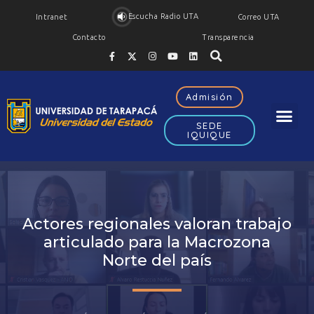
Escucha Radio UTA
Intranet
Correo UTA
Contacto
Transparencia
Admisión
SEDE
IQUIQUE
Actores regionales valoran trabajo
articulado para la Macrozona
Norte del país