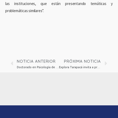
las instituciones, que están presentando temáticas y
problemáticas similares”.
NOTICIA ANTERIOR
PRÓXIMA NOTICIA
Doctorado en Psicología de la UTA-UCN dicta charla con la participación de destacado antropólogo médico de la Universidad de California
Explora Tarapacá invita a profesionales de la educación parvularia a desarrollar ciencia con niños y niñas