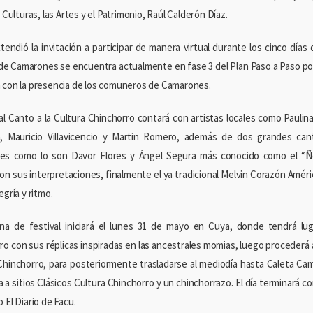
s Culturas, las Artes y el Patrimonio, Raúl Calderón Díaz.
extendió la invitación a participar de manera virtual durante los cinco día
e Camarones se encuentra actualmente en fase 3 del Plan Paso a Paso por
 con la presencia de los comuneros de Camarones.
val Canto a la Cultura Chinchorro contará con artistas locales como Paulin
, Mauricio Villavicencio y Martin Romero, además de dos grandes ca
s como lo son Davor Flores y Ángel Segura más conocido como el “Ño 
con sus interpretaciones, finalmente el ya tradicional Melvin Corazón Amé
egría y ritmo.
a de festival iniciará el lunes 31 de mayo en Cuya, donde tendrá lug
ro con sus réplicas inspiradas en las ancestrales momias, luego procederá 
 Chinchorro, para posteriormente trasladarse al mediodía hasta Caleta C
a a sitios Clásicos Cultura Chinchorro y un chinchorrazo. El día terminará c
 El Diario de Facu.