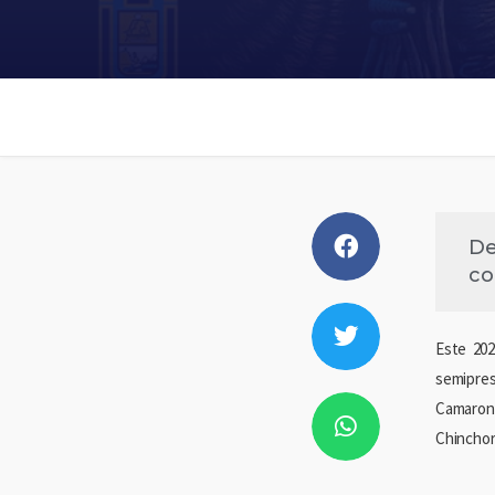
De
co
Este 202
semipres
Camarone
Chinchor