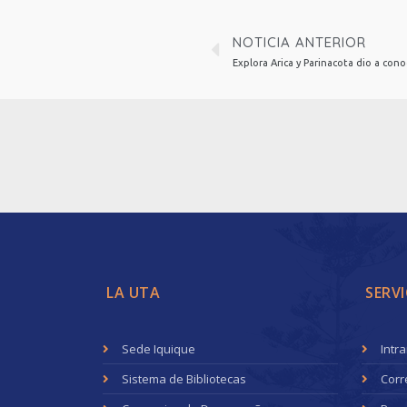
NOTICIA ANTERIOR
LA UTA
SERVI
Sede Iquique
Intr
Sistema de Bibliotecas
Corr