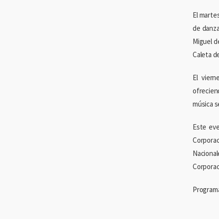
El marte
de danza
Miguel d
Caleta d
El vier
ofrecien
música se
Este eve
Corporac
Nacional
Corporac
Programa