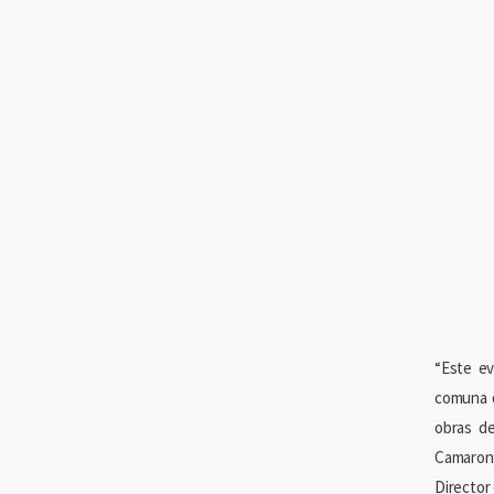
“Este ev
comuna d
obras de
Camarone
Director