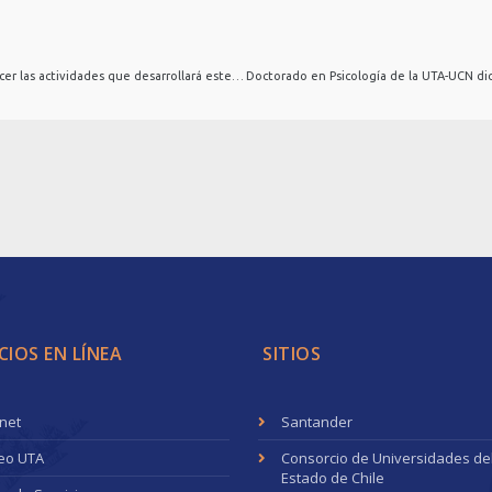
Explora Arica y Parinacota dio a conocer las actividades que desarrollará este 2021
CIOS EN LÍNEA
SITIOS
anet
Santander
eo UTA
Consorcio de Universidades de
Estado de Chile