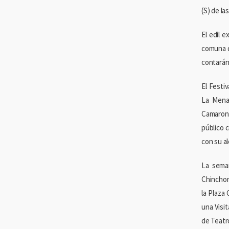
(S) de la
El edil 
comuna d
contarán
El Festi
La Mena
Camarone
público 
con su al
La seman
Chinchor
la Plaza
una Visit
de Teatro