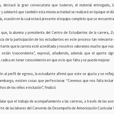
, destacó la gran convocatoria que tuvieron, el material entregado, l
r y adelantó que también esta misma actividad se realizará en Iquique el dí
a, ocasión en la cual estará presente el equipo completo que se encuentra
 que, la alumna y presidenta del Centro de Estudiantes de la carrera, Zu
cia de la participación de los estudiantes en este proceso tan relevante 
rtante que la carrera esté acreditada y nosotros valoramos mucho que no
 están trascendente”, expresó, añadiendo, además que el aporte sign
, radica en tener conocimiento en que es lo que falta y se puede mejorar.
ón al perfil de egreso, la estudiante afirmó que este se ajusta y se refleja
 embargo, existen cosas que perfeccionar. “Creemos que nos falta inclui
hos de los niños e inclusión”, finalizó.
alar que el trabajo de acompañamiento a las carreras, a través de las ase
rte de las labores del Convenio de Desempeño de Armonización Curricular 