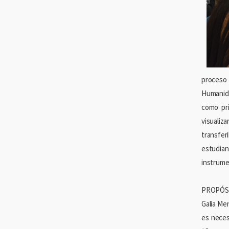
proceso 
Humanida
como pri
visualiz
transfer
estudia
instrumen
PROPÓS
Galia Me
es neces