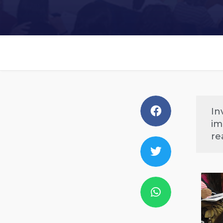
In
im
re