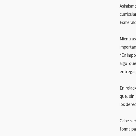
Asimismo
curricula
Esmerald
Mientras
importan
“En impo
algo que
entregar
En relaci
que, sin
los derec
Cabe señ
forma pa