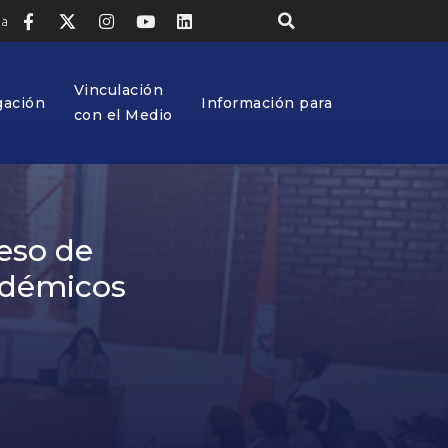
ia
Vinculación
gación
Información para
con el Medio
eso de
adémicos