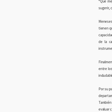
“Que mej
sugerir, 
Meneses 
tienen qu
capacida
de la c
instrume
Finalment
entre lo
indudabl
Por su pa
departam
También 
evaluar 