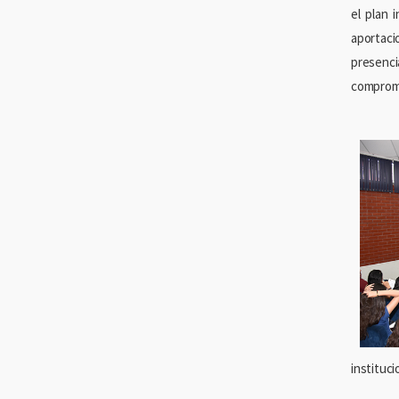
el plan 
aportaci
presenc
comprom
instituci