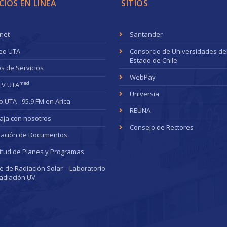
CIOS EN LÍNEA
SITIOS
anet
Santander
eo UTA
Consorcio de Universidades de
Estado de Chile
s de Servicios
WebPay
med
EV UTA
Universia
o UTA - 95.9 FM en Arica
REUNA
aja con nosotros
Consejo de Rectores
dación de Documentos
citud de Planes y Programas
ce de Radiación Solar – Laboratorio
adiación UV