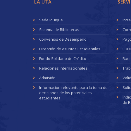
LA UTA
SERVI
Sede Iquique
Intr
Sistema de Bibliotecas
Corr
Convenios de Desempeño
Pago
Dirección de Asuntos Estudiantiles
EUD
Fondo Solidario de Crédito
Radi
Relaciones Internacionales
Trab
Admisión
Vali
Información relevante para la toma de
Soli
decisiones de los potenciales
Índi
estudiantes
de R