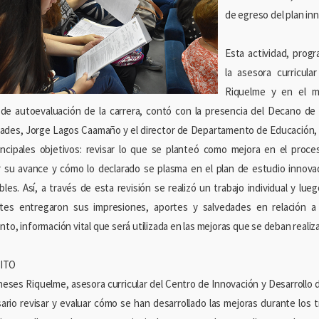
de egreso del plan in
Esta actividad, prog
la asesora curricul
Riquelme y en el ma
de autoevaluación de la carrera, contó con la presencia del Decano de 
des, Jorge Lagos Caamaño y el director de Departamento de Educación, 
ncipales objetivos: revisar lo que se planteó como mejora en el proce
ar su avance y cómo lo declarado se plasma en el plan de estudio innov
ibles. Así, a través de esta revisión se realizó un trabajo individual y lu
ntes entregaron sus impresiones, aportes y salvedades en relación 
to, información vital que será utilizada en las mejoras que se deban realiza
ITO
neses Riquelme, asesora curricular del Centro de Innovación y Desarrollo 
ario revisar y evaluar cómo se han desarrollado las mejoras durante los t