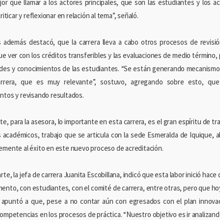
or que llamar a los actores principales, que son las estudiantes y los
criticar y reflexionar en relación al tema”, señaló.
además destacó, que la carrera lleva a cabo otros procesos de revisió
e ver con los créditos transferibles y las evaluaciones de medio término, p
des y conocimientos de las estudiantes. “Se están generando mecanismos
arrera, que es muy relevante”, sostuvo, agregando sobre esto, que
ntos y revisando resultados.
e, para la asesora, lo importante en esta carrera, es el gran espíritu de t
s académicos, trabajo que se articula con la sede Esmeralda de Iquique, a
emente al éxito en este nuevo proceso de acreditación.
rte, la jefa de carrera Juanita Escobillana, indicó que esta labor inició ha
ento, con estudiantes, con el comité de carrera, entre otras, pero que hoy
apuntó a que, pese a no contar aún con egresados con el plan innova
competencias en los procesos de práctica. “Nuestro objetivo es ir analiza