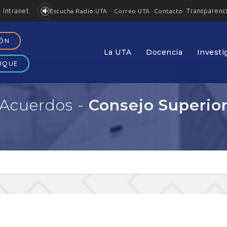
Intranet
Transparenc
Contacto
Escucha Radio UTA
Correo UTA
IÓN
La UTA
Docencia
Investi
IQUE
Acuerdos -
Consejo Superio