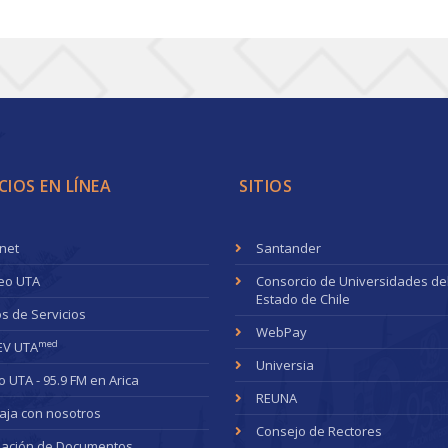
CIOS EN LÍNEA
SITIOS
anet
Santander
eo UTA
Consorcio de Universidades de
Estado de Chile
s de Servicios
WebPay
med
EV UTA
Universia
o UTA - 95.9 FM en Arica
REUNA
aja con nosotros
Consejo de Rectores
dación de Documentos