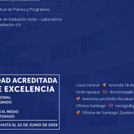
citud de Planes y Programas
ce de Radiación Solar – Laboratorio
adiación UV
Casa Central
Avenida 18 de
Sede Iquique
direseciqq@u
Avenida Luis Emilio Recabar
Oficina Santiago
recstgo@ge
Oficina de Santiago: Quebec