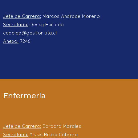
Jefe de Carrera:
Marcos Andrade Moreno
Secretaria:
Dessy Hurtado
cadeiqq@gestion.uta.cl
Anexo:
7246
Enfermería
Jefe de Carrera:
Barbara Morales
Secretaria:
Yissis Bruna Cabrera