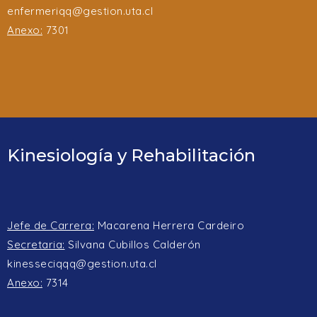
enfermeriqq@gestion.uta.cl
Anexo:
7301
Kinesiología y Rehabilitación
Jefe de Carrera:
Macarena Herrera Cardeiro
Secretaria:
Silvana Cubillos Calderón
kinesseciqqq@gestion.uta.cl
Anexo:
7314