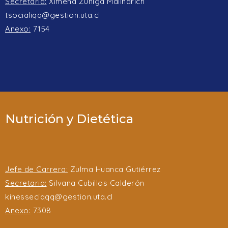
Secretaria:
Ximena Zúñiga Malinarich
tsocialiqq@gestion.uta.cl
Anexo:
7154
Nutrición y Dietética
Jefe de Carrera:
Zulma Huanca Gutiérrez
Secretaria:
Silvana Cubillos Calderón
kinesseciqqq@gestion.uta.cl
Anexo:
7308