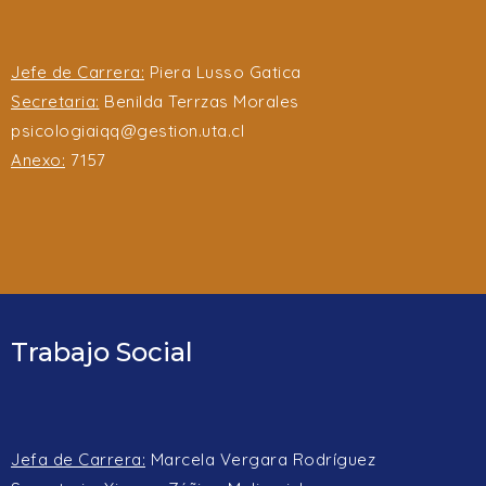
Jefe de Carrera:
Piera Lusso Gatica
Secretaria:
Benilda Terrzas Morales
psicologiaiqq@gestion.uta.cl
Anexo:
7157
Trabajo Social
Jefa de Carrera:
Marcela Vergara Rodríguez