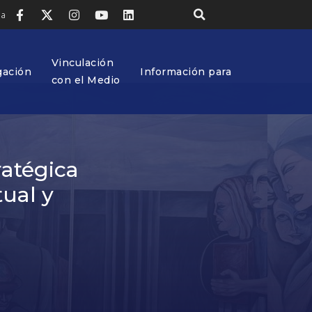
ia
Vinculación
gación
Información para
con el Medio
ratégica
tual y