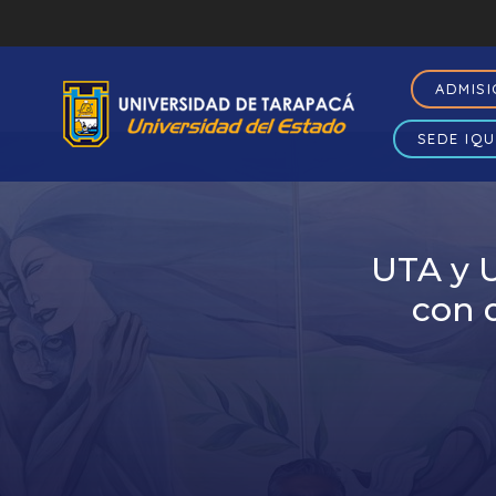
ADMIS
SEDE IQU
UTA y U
con d