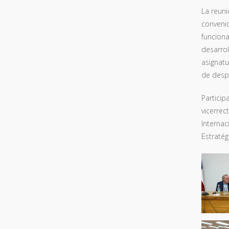
La reuni
convenio
funciona
desarrol
asignatu
de despl
Particip
vicerrec
Internac
Estratég