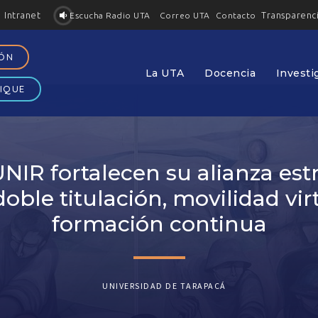
Intranet
Transparenc
Contacto
Escucha Radio UTA
Correo UTA
IÓN
La UTA
Docencia
Investi
IQUE
NIR fortalecen su alianza est
oble titulación, movilidad vir
formación continua
UNIVERSIDAD DE TARAPACÁ