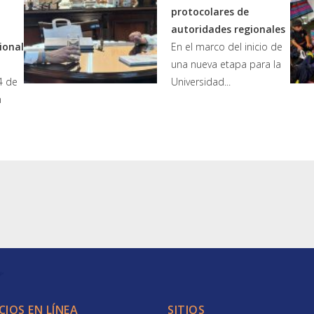
protocolares de
autoridades regionales
ional
En el marco del inicio de
una nueva etapa para la
4 de
Universidad...
n
CIOS EN LÍNEA
SITIOS