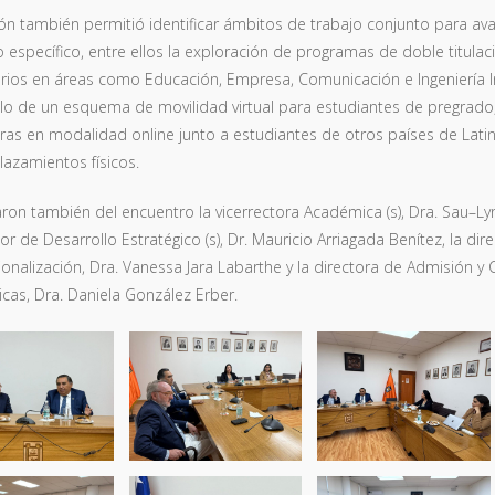
ón también permitió identificar ámbitos de trabajo conjunto para ava
 específico, entre ellos la exploración de programas de doble titula
rios en áreas como Educación, Empresa, Comunicación e Ingeniería I
lo de un esquema de movilidad virtual para estudiantes de pregrado,
ras en modalidad online junto a estudiantes de otros países de Lati
azamientos físicos.
aron también del encuentro la vicerrectora Académica (s), Dra. Sau–Ly
tor de Desarrollo Estratégico (s), Dr. Mauricio Arriagada Benítez, la dir
ionalización, Dra. Vanessa Jara Labarthe y la directora de Admisión 
icas, Dra. Daniela González Erber.