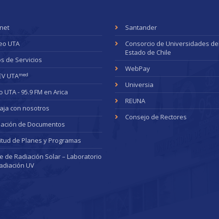
anet
Santander
eo UTA
Consorcio de Universidades de
Estado de Chile
s de Servicios
WebPay
med
EV UTA
Universia
o UTA - 95.9 FM en Arica
REUNA
aja con nosotros
Consejo de Rectores
dación de Documentos
citud de Planes y Programas
ce de Radiación Solar – Laboratorio
adiación UV