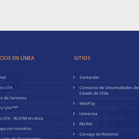
CIOS EN LÍNEA
SITIOS
anet
Santander
eo UTA
Consorcio de Universidades de
Estado de Chile
s de Servicios
WebPay
med
EV UTA
Universia
o UTA - 95.9 FM en Arica
REUNA
aja con nosotros
Consejo de Rectores
dación de Documentos