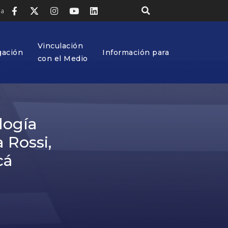
ia
Vinculación
gación
Información para
con el Medio
logía
 Rossi,
cá