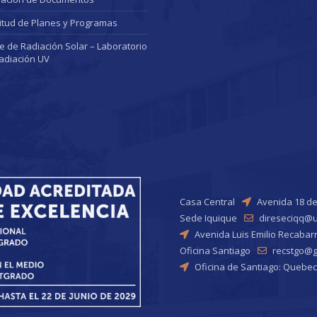
citud de Planes y Programas
ce de Radiación Solar – Laboratorio
adiación UV
Casa Central
Avenida 18 de
Sede Iquique
direseciqq@u
Avenida Luis Emilio Recabar
Oficina Santiago
recstgo@ge
Oficina de Santiago: Quebec