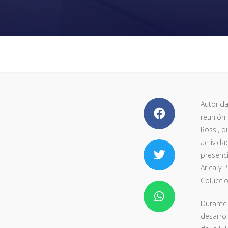
Autorida
reunión 
Rossi, d
activida
presenci
Arica y 
Coluccio
Durante 
desarrol