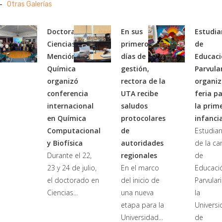
Otras Galerías
Doctorado en
En sus
Estudia
Ciencias con
primeros
de
Mención en
días de
Educac
Química
gestión,
Parvula
organizó
rectora de la
organi
conferencia
UTA recibe
feria p
internacional
saludos
la prim
en Química
protocolares
infanci
Computacional
de
Estudia
y Biofísica
autoridades
de la ca
Durante el 22,
regionales
de
23 y 24 de julio,
En el marco
Educaci
el doctorado en
del inicio de
Parvular
Ciencias...
una nueva
la
etapa para la
Univers
Universidad...
de