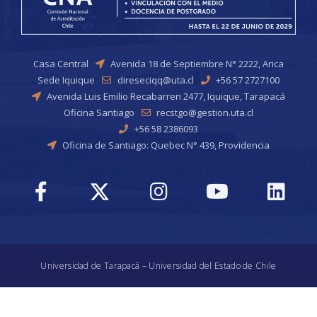
Casa Central
Avenida 18 de Septiembre N° 2222, Arica
Sede Iquique
direseciqq@uta.cl
+56 57 2727100
Avenida Luis Emilio Recabarren 2477, Iquique, Tarapacá
Oficina Santiago
recstgo@gestion.uta.cl
+56 58 2386093
Oficina de Santiago: Quebec N° 439, Providencia
Universidad de Tarapacá – Universidad del Estado de Chile