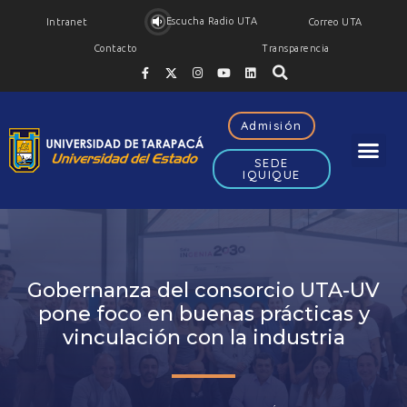
Escucha Radio UTA
Intranet
Correo UTA
Contacto
Transparencia
Admisión
SEDE
IQUIQUE
Gobernanza del consorcio UTA-UV
pone foco en buenas prácticas y
vinculación con la industria