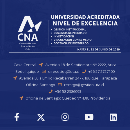
Casa Central
Avenida 18 de Septiembre N° 2222, Arica
Sede Iquique
direseciqq@uta.cl
+56 57 2727100
Avenida Luis Emilio Recabarren 2477, Iquique, Tarapacá
Oficina Santiago
recstgo@gestion.uta.cl
+56 58 2386093
Oficina de Santiago: Quebec N° 439, Providencia