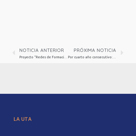
NOTICIA ANTERIOR
PRÓXIMA NOTICIA
Proyecto “Redes de Formación Docente Territorial” cerró su primera fase con reconocimiento a establecimientos colaboradores
Por cuarto año consecutivo: Congreso Futuro Arica y Parinacota se realizará en la UTarapacá
LA UTA