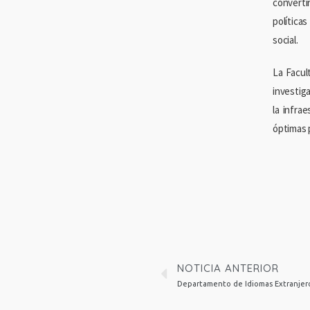
converti
política
social.
La Facul
investig
la infra
óptimas p
NOTICIA ANTERIOR