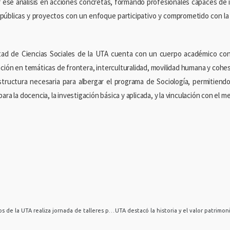
r ese análisis en acciones concretas, formando profesionales capaces de i
s públicas y proyectos con un enfoque participativo y comprometido con la e
tad de Ciencias Sociales de la UTA cuenta con un cuerpo académico con
ación en temáticas de frontera, interculturalidad, movilidad humana y coh
estructura necesaria para albergar el programa de Sociología, permitiendo
ara la docencia, la investigación básica y aplicada, y la vinculación con el m
Departamento de Idiomas Extranjeros de la UTA realiza jornada de talleres para fortalecer la enseñanza inclusiva del inglés