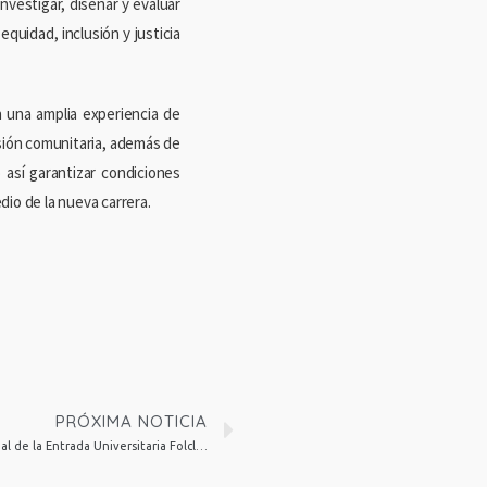
nvestigar, diseñar y evaluar
quidad, inclusión y justicia
 una amplia experiencia de
esión comunitaria, además de
 así garantizar condiciones
edio de la nueva carrera.
PRÓXIMA NOTICIA
UTA destacó la historia y el valor patrimonial de la Entrada Universitaria Folclórica con seminario académico