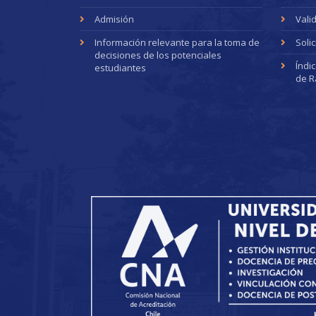
Admisión
Vali
Información relevante para la toma de
Soli
decisiones de los potenciales
Índi
estudiantes
de R