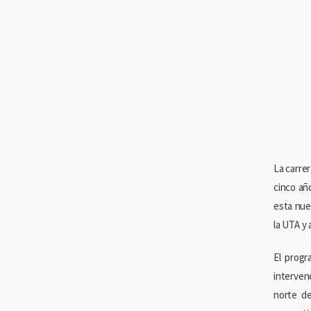
La carrer
cinco añ
esta nue
la UTA y 
El progr
interven
norte de