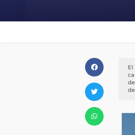
El
ca
de
de