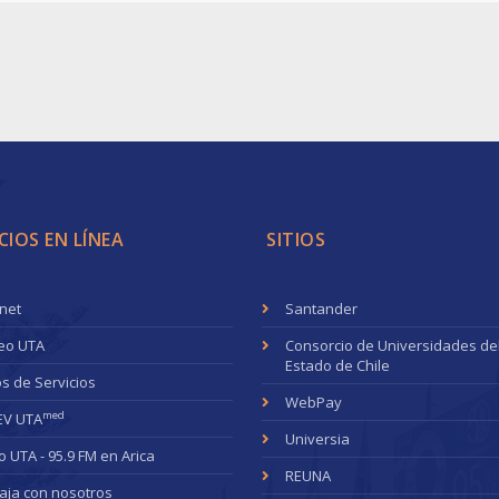
CIOS EN LÍNEA
SITIOS
anet
Santander
eo UTA
Consorcio de Universidades de
Estado de Chile
s de Servicios
WebPay
med
EV UTA
Universia
o UTA - 95.9 FM en Arica
REUNA
aja con nosotros