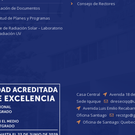
Consejo de Rectores
dación de Documentos
citud de Planes y Programas
ce de Radiación Solar – Laboratorio
adiación UV
Casa Central
Avenida 18 de
Sede Iquique
direseciqq@u
Avenida Luis Emilio Recabar
Oficina Santiago
recstgo@ge
Oficina de Santiago: Quebec