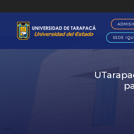
ADMIS
SEDE IQU
UTarapac
pa