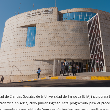
tad de Ciencias Sociales de la Universidad de Tarapacá (UTA) incorporará l
cadémica en Arica, cuyo primer ingreso está programado para el proce
va responde a la necesidad de formar profesionales capaces de analizar e i