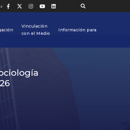
ia
Vinculación
gación
Información para
con el Medio
ociología
026