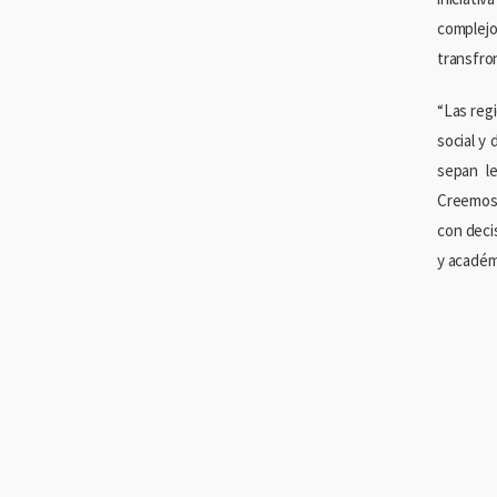
complej
transfro
“Las reg
social y
sepan le
Creemos 
con deci
y académ