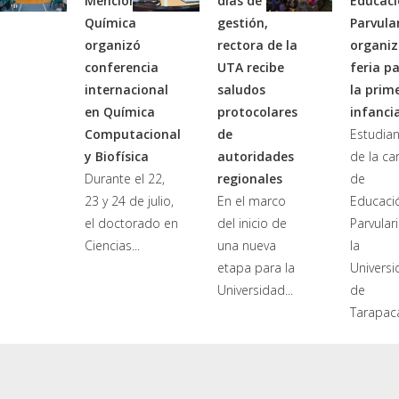
Mención en
días de
Educac
Química
gestión,
Parvula
organizó
rectora de la
organi
conferencia
UTA recibe
feria p
internacional
saludos
la prim
en Química
protocolares
infanci
Computacional
de
Estudia
y Biofísica
autoridades
de la ca
Durante el 22,
regionales
de
23 y 24 de julio,
En el marco
Educaci
el doctorado en
del inicio de
Parvular
Ciencias...
una nueva
la
etapa para la
Univers
Universidad...
de
Tarapacá