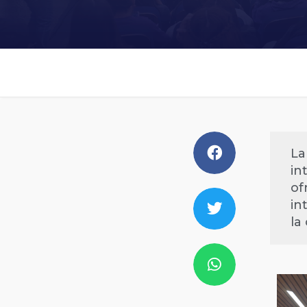
La
in
of
in
la