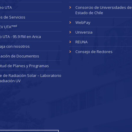
eo UTA
Consorcio de Universidades de
Estado de Chile
s de Servicios
WebPay
med
EV UTA
Universia
o UTA - 95.9 FM en Arica
REUNA
aja con nosotros
Consejo de Rectores
dación de Documentos
citud de Planes y Programas
ce de Radiación Solar – Laboratorio
adiación UV