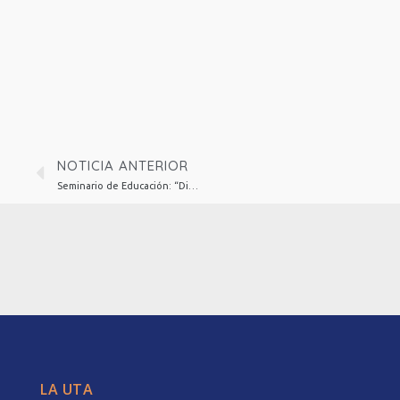
NOTICIA ANTERIOR
Seminario de Educación: “Diagnóstico y perspectivas de desarrollo en la educación del norte de Chile”
LA UTA