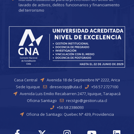
lavado de activos, delitos funcionarios y financiamiento
del terrorismo
Casa Central
Avenida 18 de Septiembre N° 2222, Arica
Sede Iquique
direseciqq@uta.cl
+56 57 2727100
Avenida Luis Emilio Recabarren 2477, Iquique, Tarapacá
Oficina Santiago
recstgo@gestion.uta.cl
+56 58 2386093
Oficina de Santiago: Quebec N° 439, Providencia