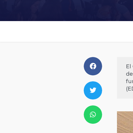
El
de
fu
(E