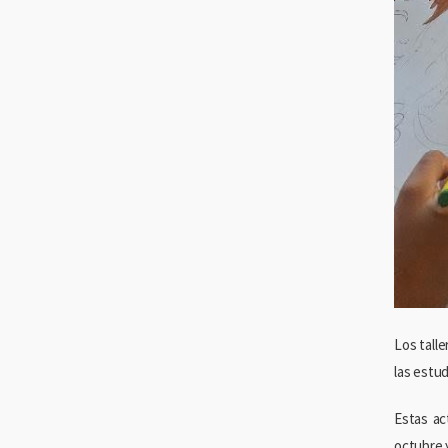
Los tall
las estud
Estas ac
octubre y