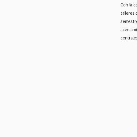
Con la c
talleres
semestre
acercami
centrale