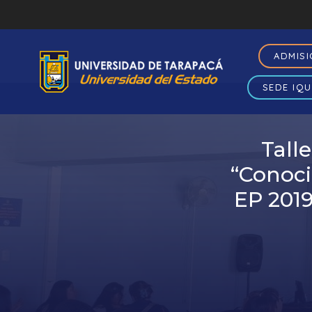
ADMIS
SEDE IQU
Tall
“Conoc
EP 2019