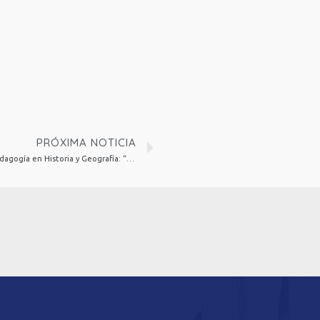
PRÓXIMA NOTICIA
Talleres EDI para Pedagogía en Inglés y Pedagogía en Historia y Geografía: “Conocimientos Pedagógicos generales MBE EP 2019” e “Identidad profesional, vocación y carrera docente”