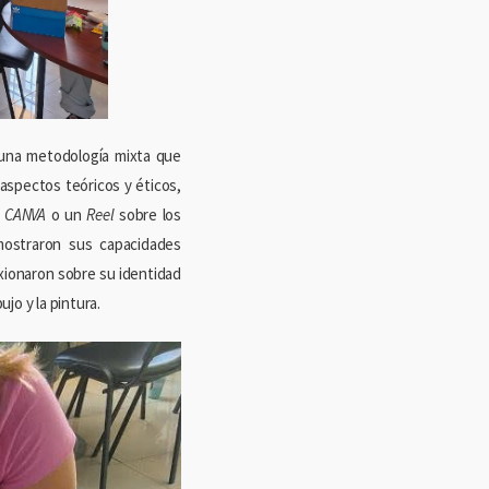
 una metodología mixta que
 aspectos teóricos y éticos,
n
CANVA
o un
Reel
sobre los
mostraron sus capacidades
exionaron sobre su identidad
jo y la pintura.