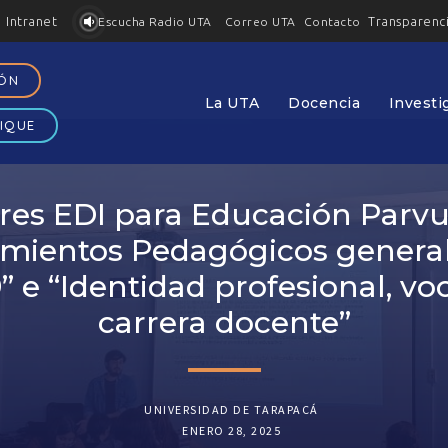
Intranet
Transparenc
Contacto
Escucha Radio UTA
Correo UTA
IÓN
La UTA
Docencia
Investi
IQUE
eres EDI para Educación Parvul
imientos Pedagógicos genera
” e “Identidad profesional, vo
carrera docente”
UNIVERSIDAD DE TARAPACÁ
ENERO 28, 2025