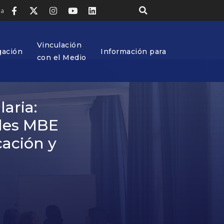
ia
Vinculación
gación
Información para
con el Medio
aria:
les MBE
cación y