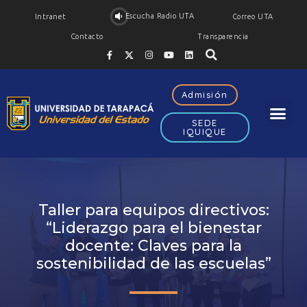
Escucha Radio UTA
Intranet
Correo UTA
Contacto
Transparencia
Admisión
SEDE
IQUIQUE
Taller para equipos directivos:
“Liderazgo para el bienestar
docente: Claves para la
sostenibilidad de las escuelas”