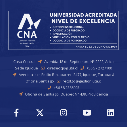
Casa Central
Avenida 18 de Septiembre N° 2222, Arica
Sede Iquique
direseciqq@uta.cl
+56 57 2727100
Avenida Luis Emilio Recabarren 2477, Iquique, Tarapacá
Oficina Santiago
recstgo@gestion.uta.cl
+56 58 2386093
Oficina de Santiago: Quebec N° 439, Providencia