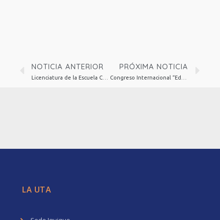
NOTICIA ANTERIOR
PRÓXIMA NOTICIA
Licenciatura de la Escuela Carlos Condell de la Haza: “Licenciatura 2024 para Kínder y Octavo Básico”
Congreso Internacional “Educación Emocional en el aula. Cómo regular emocionalmente a nuestros estudiantes” reunió a distinguidos conferencistas
LA UTA