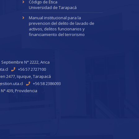
Código de Ética
Universidad de Tarapacá
Manual institucional para la
prevencion del delito de lavado de
activos, delitos funcionarios y
financiamiento del terrorismo
 Septiembre N° 2222, Arica
ta.cl
+56 57 2727100
ren 2477, Iquique, Tarapacá
stion.uta.cl
+56 58 2386093
 N° 439, Providencia