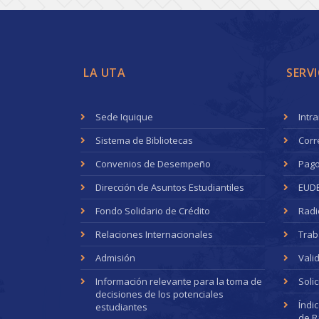
LA UTA
SERVI
Sede Iquique
Intr
Sistema de Bibliotecas
Corr
Convenios de Desempeño
Pago
Dirección de Asuntos Estudiantiles
EUD
Fondo Solidario de Crédito
Radi
Relaciones Internacionales
Trab
Admisión
Vali
Información relevante para la toma de
Soli
decisiones de los potenciales
Índi
estudiantes
de R