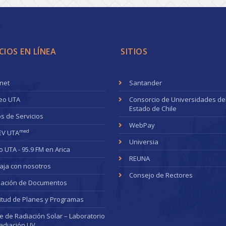
CIOS EN LÍNEA
SITIOS
anet
Santander
eo UTA
Consorcio de Universidades de
Estado de Chile
s de Servicios
WebPay
med
EV UTA
Universia
o UTA - 95.9 FM en Arica
REUNA
aja con nosotros
Consejo de Rectores
dación de Documentos
citud de Planes y Programas
ce de Radiación Solar – Laboratorio
adiación UV