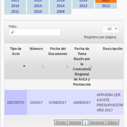
2021
2020
2019
2018
2017
2016
2015
2014
2013
2012
2011
2010
2009
Filtro:
10
Registros por página
Tipo de
Número
Fecha del
Fecha de
Descripción
Acto
Documento
Toma
Razón por
la
Contraloría
Regional
de Arica y
Parinacota
APRUEBA 1ER.
AJUSTE
DECRETO
24/2017
07/08/2017
16/08/2017
PRESUPUESTARIO
AÑO 2017
Primer
Anterior
1
Siguiente
Último