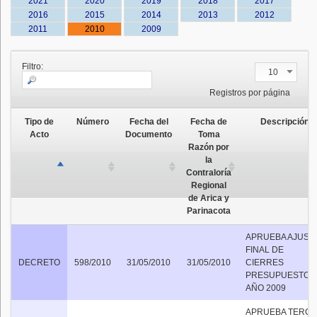
2021
2020
2019
2018
2017
2016
2015
2014
2013
2012
2011
2010
2009
Filtro:
10
Registros por página
Tipo de
Número
Fecha del
Fecha de
Descripción
Acto
Documento
Toma
Razón por
la
Contraloría
Regional
de Arica y
Parinacota
APRUEBA AJUST
FINAL DE
DECRETO
598/2010
31/05/2010
31/05/2010
CIERRES
PRESUPUESTO
AÑO 2009
APRUEBA TERC